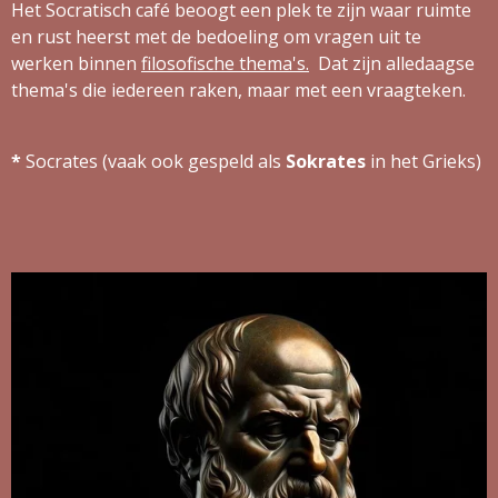
Het Socratisch café beoogt een plek te zijn waar ruimte
en rust heerst met de bedoeling om vragen uit te
werken binnen
filosofische thema's.
Dat zijn alledaagse
thema's die iedereen raken, maar met een vraagteken.
*
Socrates (vaak ook gespeld als
Sokrates
in het Grieks)